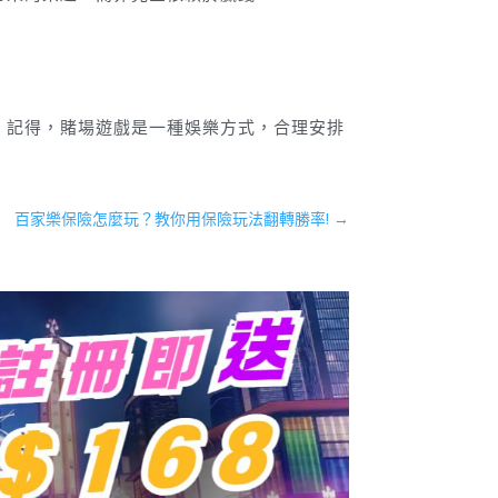
。記得，賭場遊戲是一種娛樂方式，合理安排
百家樂保險怎麼玩？教你用保險玩法翻轉勝率!
→