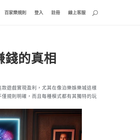
百家樂規則
登入
註冊
線上客服
賺錢的真相
這款遊戲實現盈利，尤其在像泊樂娛樂城這樣
不僅規則明確，而且每種模式都有其獨特的玩