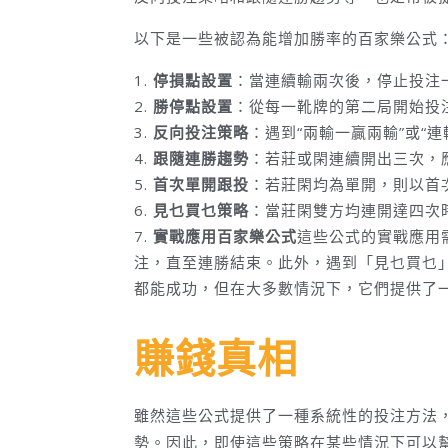
以下是一些被認為能增加勝率的百家樂公式
停損點設置
：當連續輸兩次後，停止投注
勝停點設置
：從每一靴牌的第二局開始投
反向投注策略
：遇到“兩輸一贏兩輸”或“
跟隨連勝趨勢
：若莊或閑連續開出三次，
首次單開跟投
：若莊閑均為單開，則以首
見乜買乜策略
：當莊閑雙方均連開達四次
實戰應用百家樂公式
這些公式的實戰應用
注，直至連勝結束。此外，遇到「見乜買乜
都能成功，但在大多數情況下，它們提供了
賺錢真相
雖然這些公式提供了一種系統性的投注方法
勢。因此，即使這些策略在某些情況下可以