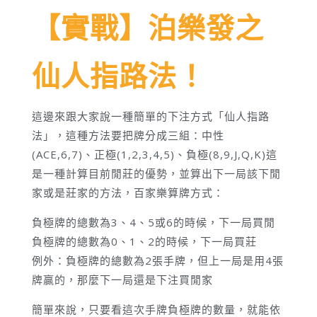
【實戰】泊樂發之
仙人指路法！
這邊來跟大家說一種簡單的下注方式「仙人指路
法」，這種方法要把牌分成三組：中性
(ACE,6,7)、正極(1,2,3,4,5)、負極(8,9,J,Q,K)這
是一種計算目前閒莊的優勢，並算出下一局該下閒
家或是莊家的方法，百家樂算牌方式：
負極牌的總數為3、4、5或6的時候，下一局買閒
負極牌的總數為0、1、2的時候，下一局買莊
例外：負極牌的總數為2張手牌，但上一局是用4張
牌贏的，那麼下一局還是下注買閒家
簡單來說，只要看這次手牌負極牌的數量，就能依