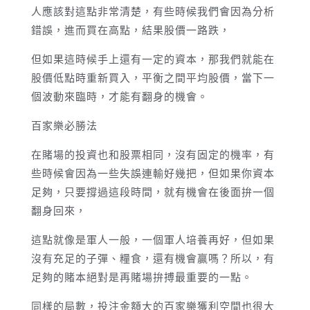
人應該對這點非常清楚，有些時候我們會因為分析
錯誤，進而買在高點，結果股價一路跌，
但如果這時候手上還有一定的資本，那我們就能在
股價低點時重新買入，平衡之間平均股價，當下一
個波動來臨時，才能有翻身的機會。
百家樂必勝法
在賭場的投資也和股票相同，沒有固定的機率，有
些時候會因為一些失誤連輸好幾把，但如果你資本
足夠，只要撐過這段時間，就有機會在後面拚一個
翻身回來，
這點就像是軍人一般，一個軍人培養再好，但如果
沒有充足的子彈、糧食，還有機會贏嗎？所以，有
足夠的賭本絕對是再賭場拚搏最重要的一點。
同樣的局數，投注金額大的百家樂獲利空間也很大