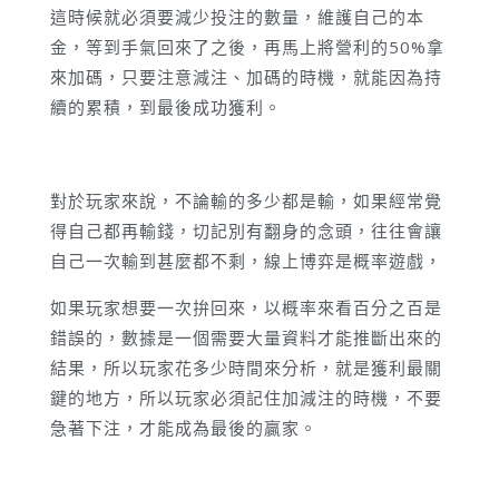
這時候就必須要減少投注的數量，維護自己的本
金，等到手氣回來了之後，再馬上將營利的50%拿
來加碼，只要注意減注、加碼的時機，就能因為持
續的累積，到最後成功獲利。
對於玩家來說，不論輸的多少都是輸，如果經常覺
得自己都再輸錢，切記別有翻身的念頭，往往會讓
自己一次輸到甚麼都不剩，線上博弈是概率遊戲，
如果玩家想要一次拚回來，以概率來看百分之百是
錯誤的，數據是一個需要大量資料才能推斷出來的
結果，所以玩家花多少時間來分析，就是獲利最關
鍵的地方，所以玩家必須記住加減注的時機，不要
急著下注，才能成為最後的贏家。