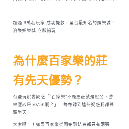
超過 6萬名玩家 成功提款，全台最知名的娛樂城：
泊樂娛樂城 立即暢玩
為什麼百家樂的莊
有先天優勢？
有些玩家會疑惑「”百家樂”不是壓莊就是壓閒，勝
率應該是50/50啊？」，每每聽到這些疑惑我都搖
頭半天，
大家啊！！如果百家樂從開始到結束都只有兩張