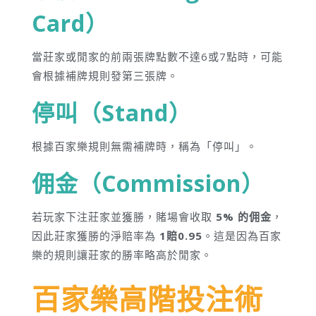
Card）
當莊家或閒家的前兩張牌點數不達6或7點時，可能
會根據補牌規則發第三張牌。
停叫（Stand）
根據百家樂規則無需補牌時，稱為「停叫」。
佣金（Commission）
若玩家下注莊家並獲勝，賭場會收取
5% 的佣金
，
因此莊家獲勝的淨賠率為
1賠0.95
。這是因為百家
樂的規則讓莊家的勝率略高於閒家。
百家樂高階投注術