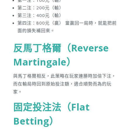
第一注：100元（輸）
第二注：200元（輸）
第三注：400元（輸）
第四注：800元（贏） 當贏回一局時，就能把前
面的損失補回來。
反馬丁格爾（Reverse
Martingale）
與馬丁格爾相反，此策略在玩家連勝時加倍下注，
而在輸局時回到原始投注額，適合順勢而為的玩
家。
固定投注法（Flat
Betting）