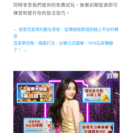
同時享受我們提供的免費試玩，無需初期投資即可
練習和提升你的投注技巧。
←
探索百家樂的數位革新：從傳統娛樂城到線上平台的轉
型
百家樂攻略｜穩贏打法、必勝公式圖解，90%玩家賺翻
了！
→