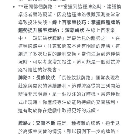
**莊閒徘徊牌路：**當遇到這種牌路時，建議換
桌或者暫時觀望，因為這種牌路很難預測並常常
導致投注失誤。
線上百家樂技巧：掌握四種牌路
趨勢提升勝率
牌路1：短鋸齒狀
在線上百家樂
中，「短鋸齒狀牌路」是最常見的趨勢之一。在
這種牌路中，莊家和閒家不會有明顯的連勝，這
創造了多次短暫的勝利交換。當你注意到這種情
況時，可以考慮增加投注，這可能是一個測試牌
路持續性的好機會。
牌路2：長條紋狀
「長條紋狀牌路」通常表現為
莊家與閒家的連續勝利。這種牌路從第三列開始
變得非常明顯，是一個投注的好時機。當這種模
式出現時，你應該專注於能夠持續的交替勝利，
這有助於你在遊戲中取得更好的成績。
牌路3：交替不斷
這是一種複雜的牌路，通常見
於高頻率交替的情況，難以預測下一步的牌路。