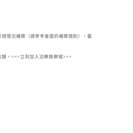
家視情況補牌（請參考後面的補牌規則），最
。<<<立刻加入泊樂娛樂城>>>