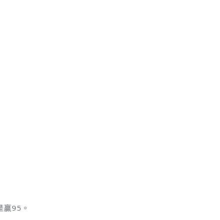
是贏95。