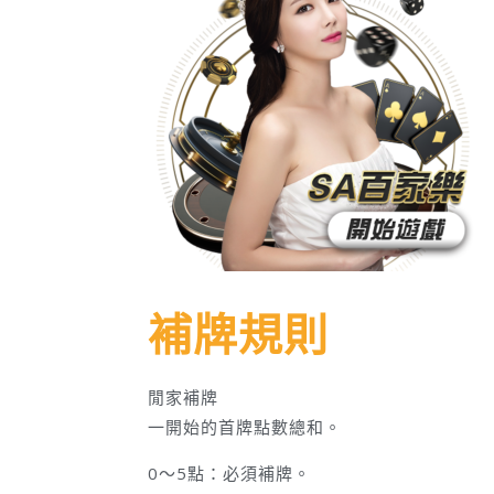
補牌規則
閒家補牌
一開始的首牌點數總和。
0～5點：必須補牌。