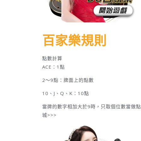
百家樂規則
點數計算
ACE：1點
2～9點：牌面上的點數
10、J、Q、K：10點
當牌的數字相加大於9時，只取個位數當做點
城>>>