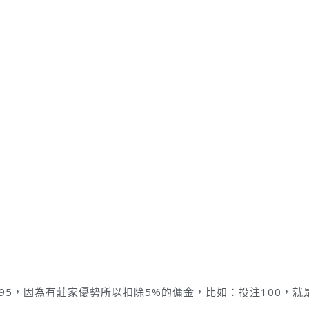
95，因為有莊家優勢所以扣除5%的傭金，比如：投注100，就