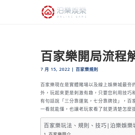
百家樂開局流程
7 月 15, 2022
|
百家樂規則
百家樂現在是實體賭場以及線上娛樂城最夯
外，玩起來更是刺激有趣，只要您利用技巧
有句話說「三分靠運氣，七分靠牌技」，百
一看就能懂，也讓老玩家看了就更清楚怎麼
百家樂玩法、規則、技巧|泊樂娛樂
百家樂簡介