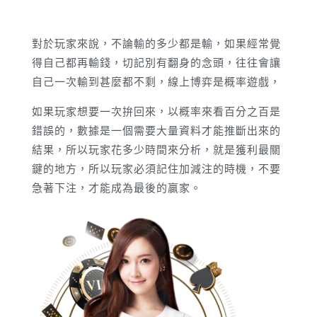
對於玩家來說，不論輸的多少都是輸，如果經常覺
得自己都再輸錢，切記別有翻身的念頭，往往會讓
自己一次輸到甚麼都不剩，線上博弈是概率遊戲，
如果玩家想要一次拚回來，以概率來看百分之百是
錯誤的，數據是一個需要大量資料才能推斷出來的
結果，所以玩家花多少時間來分析，就是獲利最關
鍵的地方，所以玩家必須記住加減注的時機，不要
急著下注，才能成為最後的贏家。