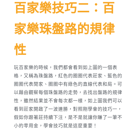
百家樂技巧二：百
家樂珠盤路的規律
性
玩百家樂的時候，我們都會看到如上圖的一個表
格，又稱為珠盤路，紅色的圈圈代表莊家、藍色的
圈圈代表閒家、圈圈中有綠色的直線代表和局。可
以藉由觀察每個珠盤路的走勢，去找出盤路的規律
性，雖然結果並不會每次都一樣，如上圖我們可以
看到莊家開啟了一波連勝，對照剛學會的技巧一，
假如你跟著莊持續下注，是不是就讓你賺了一筆不
小的零用金，學會技巧就是這麼重要！