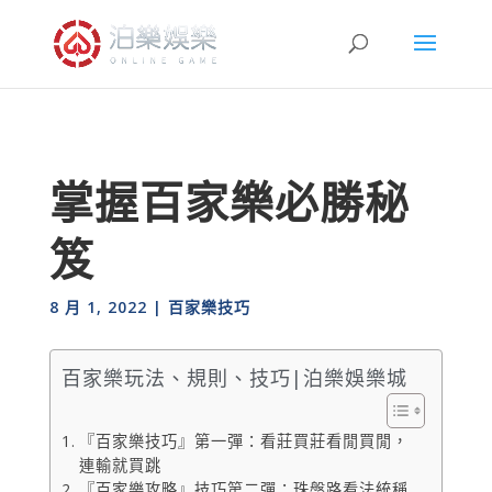
掌握百家樂必勝秘
笈
8 月 1, 2022
|
百家樂技巧
百家樂玩法、規則、技巧|泊樂娛樂城
『百家樂技巧』第一彈：看莊買莊看閒買閒，
連輸就買跳
『百家樂攻略』技巧第二彈：珠盤路看法統稱