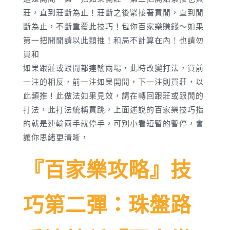
莊，直到莊斷為止！莊斷之後緊接著買閒，直到閒
斷為止，不斷重覆此技巧！包你百家樂賺錢～如果
第一把開閒請以此類推！和局不計算在內！也請勿
買和
如果跟莊或跟閒都連輸兩場，此時改變打法，買前
一注的相反，前一注如果開閒，下一注則買莊，以
此類推！此做法如果見效，請在轉回跟莊或跟閒的
打法，此打法統稱買跳，上面述說的百家樂技巧指
的就是連輸兩手就停手，可別小看短暫的暫停，會
讓你思緒更清晰，
『百家樂攻略』技
巧第二彈：珠盤路