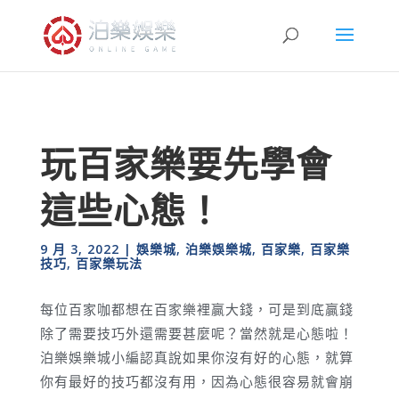
玩百家樂要先學會
這些心態！
9 月 3, 2022
|
娛樂城
,
泊樂娛樂城
,
百家樂
,
百家樂
技巧
,
百家樂玩法
每位百家咖都想在百家樂裡贏大錢，可是到底贏錢
除了需要技巧外還需要甚麼呢？當然就是心態啦！
泊樂娛樂城小編認真說如果你沒有好的心態，就算
你有最好的技巧都沒有用，因為心態很容易就會崩