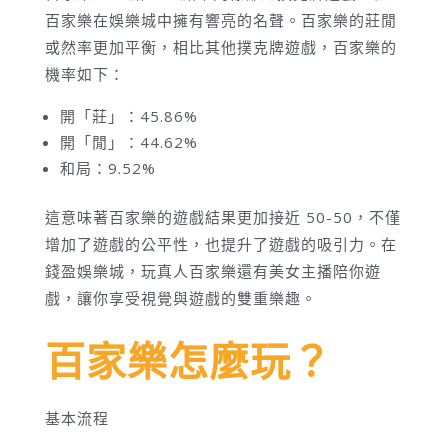
百家樂在娛樂城中擁有響亮的名聲。百家樂的莊閒
或然率更加平衡，相比其他撲克牌遊戲，百家樂的
機率如下：
開「莊」：45.86%
開「閒」：44.62%
和局：9.52%
這意味著百家樂的遊戲結果更加接近 50-50，不僅
增加了遊戲的公平性，也提升了遊戲的吸引力。在
錢盈娛樂城，玩真人百家樂還有美女主播陪你遊
戲，讓你享受視覺與遊戲的雙重樂趣。
百家樂怎麼玩？
基本流程