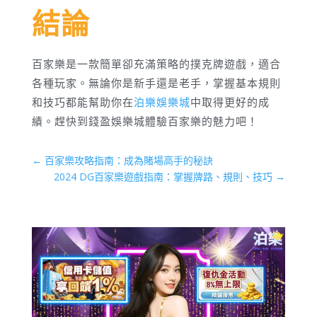
結論
百家樂是一款簡單卻充滿策略的撲克牌遊戲，適合
各種玩家。無論你是新手還是老手，掌握基本規則
和技巧都能幫助你在
泊樂娛樂城
中取得更好的成
績。趕快到錢盈娛樂城體驗百家樂的魅力吧！
←
百家樂攻略指南：成為賭場高手的秘訣
2024 DG百家樂遊戲指南：掌握牌路、規則、技巧
→