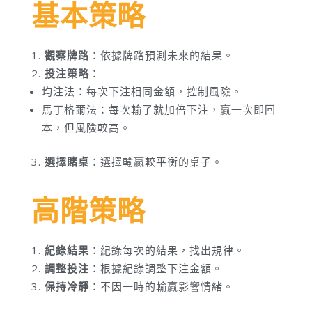
基本策略
觀察牌路
：依據牌路預測未來的結果。
投注策略
：
均注法：每次下注相同金額，控制風險。
馬丁格爾法：每次輸了就加倍下注，贏一次即回
本，但風險較高。
選擇賭桌
：選擇輸贏較平衡的桌子。
高階策略
紀錄結果
：紀錄每次的結果，找出規律。
調整投注
：根據紀錄調整下注金額。
保持冷靜
：不因一時的輸贏影響情緒。