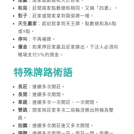
閒贏
：閒家點數總和大於莊家。
和局
：莊閒兩家點數總和相同，又稱「四婆」。
對子
：莊家或閒家拿到兩張牌一樣。
天生贏家
：起初就拿到天王牌，點數總和為8點
或9點。
停叫
：不再補牌。
傭金
：如果押莊家贏且莊家勝出，下注人必須向
賭場支付5％的佣金。
特殊牌路術語
長莊
：連續多次開莊。
長閒
：連續多次開閒。
單跳
：連續多次一次開莊、一次開閒。
雙跳
：閒家與莊家多次二局輪流勝出時稱為雙
跳。
拍黐
：連續多次開莊後又多次開閒。
隔黐
：連續多次兩閒一莊、兩莊一閒、兩廳一