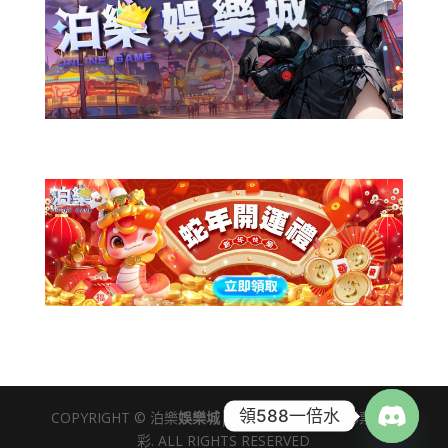
領588一倍水
COPYRIGHT © 泊樂
娛樂城│
百家樂│電子遊戲│彩票│運
彩. ALL RIGHTS RESERVED