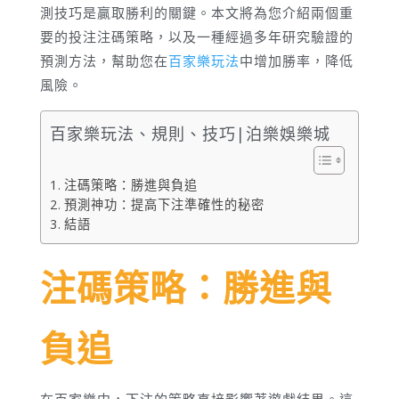
測技巧是贏取勝利的關鍵。本文將為您介紹兩個重
要的投注注碼策略，以及一種經過多年研究驗證的
預測方法，幫助您在
百家樂玩法
中增加勝率，降低
風險。
百家樂玩法、規則、技巧|泊樂娛樂城
注碼策略：勝進與負追
預測神功：提高下注準確性的秘密
結語
注碼策略：勝進與
負追