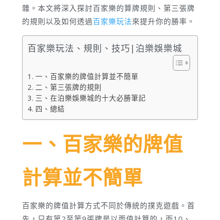
雜。本文將深入探討百家樂的算牌規則、第三張牌
的規則以及如何透過
百家樂玩法
來提升你的勝率。
百家樂玩法、規則、技巧|泊樂娛樂城
一、百家樂的牌值計算並不簡單
二、第三張牌的規則
三、在泊樂娛樂城的十大必勝筆記
四、總結
一、百家樂的牌值
計算並不簡單
百家樂的牌值計算方式不同於傳統的撲克遊戲。首
先，只有第2至第9張牌是以面值計算的，而10、