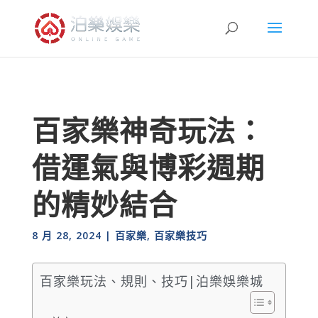
百家樂神奇玩法：
借運氣與博彩週期
的精妙結合
8 月 28, 2024
|
百家樂
,
百家樂技巧
百家樂玩法、規則、技巧|泊樂娛樂城