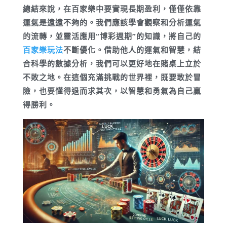
總結來說，在百家樂中要實現長期盈利，僅僅依靠
運氣是遠遠不夠的。我們應該學會觀察和分析運氣
的流轉，並靈活應用“博彩週期”的知識，將自己的
百家樂玩法
不斷優化。借助他人的運氣和智慧，結
合科學的數據分析，我們可以更好地在賭桌上立於
不敗之地。在這個充滿挑戰的世界裡，既要敢於冒
險，也要懂得退而求其次，以智慧和勇氣為自己贏
得勝利。