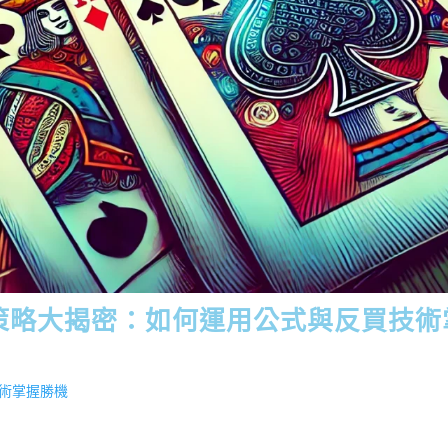
策略大揭密：如何運用公式與反買技術
術掌握勝機