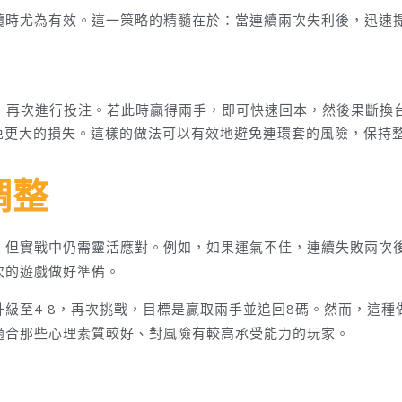
纜時尤為有效。這一策略的精髓在於：當連續兩次失利後，迅速
 4，再次進行投注。若此時贏得兩手，即可快速回本，然後果斷
免更大的損失。這樣的做法可以有效地避免連環套的風險，保持
調整
，但實戰中仍需靈活應對。例如，如果運氣不佳，連續失敗兩次
次的遊戲做好準備。
級至4 8，再次挑戰，目標是贏取兩手並追回8碼。然而，這
適合那些心理素質較好、對風險有較高承受能力的玩家。