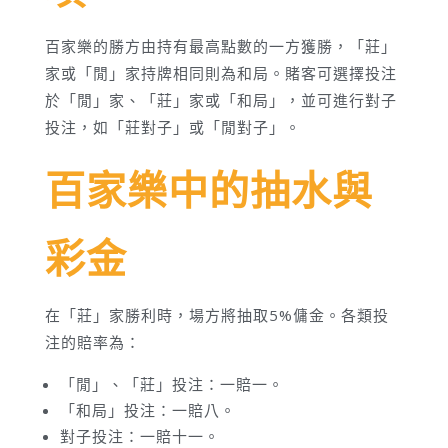
百家樂的勝方由持有最高點數的一方獲勝，「莊」
家或「閒」家持牌相同則為和局。賭客可選擇投注
於「閒」家、「莊」家或「和局」，並可進行對子
投注，如「莊對子」或「閒對子」。
百家樂中的抽水與
彩金
在「莊」家勝利時，場方將抽取5%傭金。各類投
注的賠率為：
「閒」、「莊」投注：一賠一。
「和局」投注：一賠八。
對子投注：一賠十一。