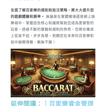
全面了解百家樂的規則和投注策略，將大大提升您
的遊戲體驗和勝率。
無論是在實體賭場還是網上娛
樂城中，掌握這些核心知識將幫助您成為更睿智的
玩家。透過不斷的實戰和規則的熟悉，您將在賭桌
上從容不迫，步步為營。祝願您在未來的百家樂對
局中旗開得勝，戰無不勝！
延伸閱讀：｜
百家樂資金管理