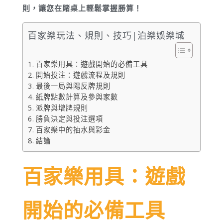
則，讓您在賭桌上輕鬆掌握勝算！
百家樂玩法、規則、技巧|泊樂娛樂城
百家樂用具：遊戲開始的必備工具
開始投注：遊戲流程及規則
最後一局與陽反牌規則
紙牌點數計算及參與家數
派牌與增牌規則
勝負決定與投注選項
百家樂中的抽水與彩金
結論
百家樂用具：遊戲
開始的必備工具