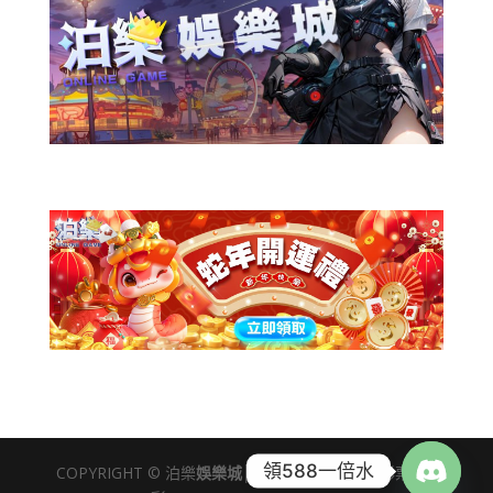
領588一倍水
COPYRIGHT © 泊樂
娛樂城│
百家樂│電子遊戲│彩票│運